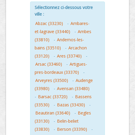
Sélectionnez ci-dessous votre
ville :
Abzac (33230)
-
Ambares-
et-lagrave (33440)
-
Ambes
(33810)
-
Andernos-les-
bains (33510)
-
Arcachon
(33120)
-
Ares (33740)
-
Arsac (33460)
-
Artigues-
pres-bordeaux (33370)
-
Arveyres (33500)
-
Audenge
(33980)
-
Avensan (33480)
-
Barsac (33720)
-
Bassens
(33530)
-
Bazas (33430)
-
Beautiran (33640)
-
Begles
(33130)
-
Belin-beliet
(33830)
-
Berson (33390)
-