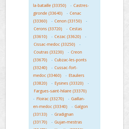
la-bataille (33350)
-
Castres-
gironde (33640)
-
Cenac
(33360)
-
Cenon (33150)
-
Cerons (33720)
-
Cestas
(33610)
-
Cezac (33620)
-
Cissac-medoc (33250)
-
Coutras (33230)
-
Creon
(33670)
-
Cubzac-les-ponts
(33240)
-
Cussac-fort-
medoc (33460)
-
Etauliers
(33820)
-
Eysines (33320)
-
Fargues-saint-hilaire (33370)
-
Floirac (33270)
-
Gaillan-
en-medoc (33340)
-
Galgon
(33133)
-
Gradignan
(33170)
-
Gujan-mestras