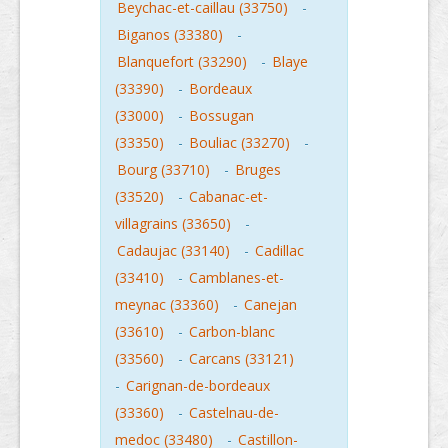
Beychac-et-caillau (33750)
-
Biganos (33380)
-
Blanquefort (33290)
-
Blaye
(33390)
-
Bordeaux
(33000)
-
Bossugan
(33350)
-
Bouliac (33270)
-
Bourg (33710)
-
Bruges
(33520)
-
Cabanac-et-
villagrains (33650)
-
Cadaujac (33140)
-
Cadillac
(33410)
-
Camblanes-et-
meynac (33360)
-
Canejan
(33610)
-
Carbon-blanc
(33560)
-
Carcans (33121)
-
Carignan-de-bordeaux
(33360)
-
Castelnau-de-
medoc (33480)
-
Castillon-