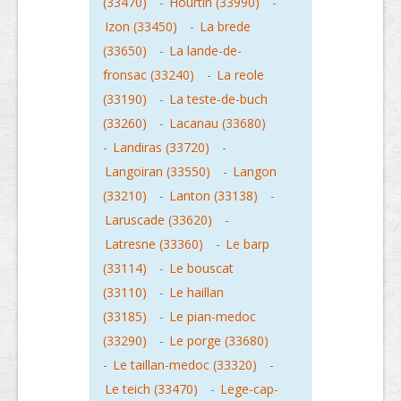
(33470)
-
Hourtin (33990)
-
Izon (33450)
-
La brede
(33650)
-
La lande-de-
fronsac (33240)
-
La reole
(33190)
-
La teste-de-buch
(33260)
-
Lacanau (33680)
-
Landiras (33720)
-
Langoiran (33550)
-
Langon
(33210)
-
Lanton (33138)
-
Laruscade (33620)
-
Latresne (33360)
-
Le barp
(33114)
-
Le bouscat
(33110)
-
Le haillan
(33185)
-
Le pian-medoc
(33290)
-
Le porge (33680)
-
Le taillan-medoc (33320)
-
Le teich (33470)
-
Lege-cap-