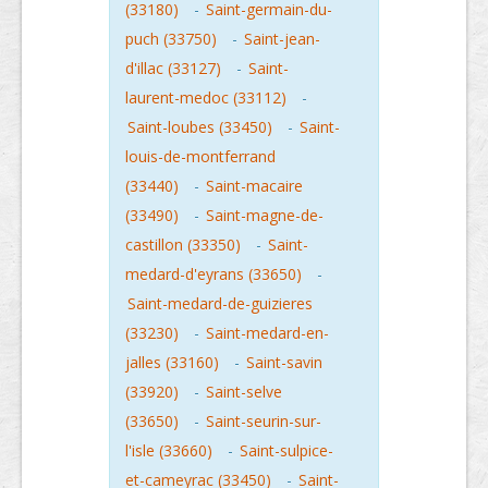
(33180)
-
Saint-germain-du-
puch (33750)
-
Saint-jean-
d'illac (33127)
-
Saint-
laurent-medoc (33112)
-
Saint-loubes (33450)
-
Saint-
louis-de-montferrand
(33440)
-
Saint-macaire
(33490)
-
Saint-magne-de-
castillon (33350)
-
Saint-
medard-d'eyrans (33650)
-
Saint-medard-de-guizieres
(33230)
-
Saint-medard-en-
jalles (33160)
-
Saint-savin
(33920)
-
Saint-selve
(33650)
-
Saint-seurin-sur-
l'isle (33660)
-
Saint-sulpice-
et-cameyrac (33450)
-
Saint-