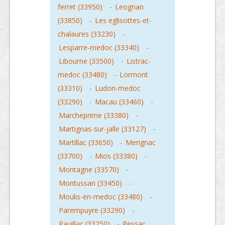
ferret (33950)
-
Leognan
(33850)
-
Les eglisottes-et-
chalaures (33230)
-
Lesparre-medoc (33340)
-
Libourne (33500)
-
Listrac-
medoc (33480)
-
Lormont
(33310)
-
Ludon-medoc
(33290)
-
Macau (33460)
-
Marcheprime (33380)
-
Martignas-sur-jalle (33127)
-
Martillac (33650)
-
Merignac
(33700)
-
Mios (33380)
-
Montagne (33570)
-
Montussan (33450)
-
Moulis-en-medoc (33480)
-
Parempuyre (33290)
-
Pauillac (33250)
-
Pessac