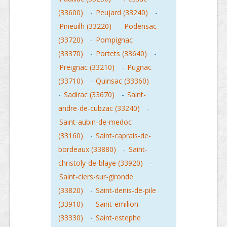
(33600)
-
Peujard (33240)
-
Pineuilh (33220)
-
Podensac
(33720)
-
Pompignac
(33370)
-
Portets (33640)
-
Preignac (33210)
-
Pugnac
(33710)
-
Quinsac (33360)
-
Sadirac (33670)
-
Saint-
andre-de-cubzac (33240)
-
Saint-aubin-de-medoc
(33160)
-
Saint-caprais-de-
bordeaux (33880)
-
Saint-
christoly-de-blaye (33920)
-
Saint-ciers-sur-gironde
(33820)
-
Saint-denis-de-pile
(33910)
-
Saint-emilion
(33330)
-
Saint-estephe