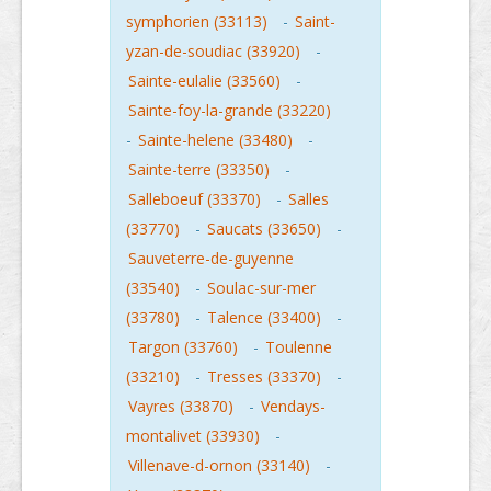
symphorien (33113)
-
Saint-
yzan-de-soudiac (33920)
-
Sainte-eulalie (33560)
-
Sainte-foy-la-grande (33220)
-
Sainte-helene (33480)
-
Sainte-terre (33350)
-
Salleboeuf (33370)
-
Salles
(33770)
-
Saucats (33650)
-
Sauveterre-de-guyenne
(33540)
-
Soulac-sur-mer
(33780)
-
Talence (33400)
-
Targon (33760)
-
Toulenne
(33210)
-
Tresses (33370)
-
Vayres (33870)
-
Vendays-
montalivet (33930)
-
Villenave-d-ornon (33140)
-