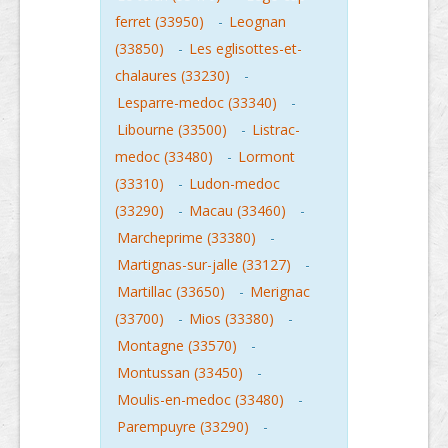
ferret (33950)
-
Leognan
(33850)
-
Les eglisottes-et-
chalaures (33230)
-
Lesparre-medoc (33340)
-
Libourne (33500)
-
Listrac-
medoc (33480)
-
Lormont
(33310)
-
Ludon-medoc
(33290)
-
Macau (33460)
-
Marcheprime (33380)
-
Martignas-sur-jalle (33127)
-
Martillac (33650)
-
Merignac
(33700)
-
Mios (33380)
-
Montagne (33570)
-
Montussan (33450)
-
Moulis-en-medoc (33480)
-
Parempuyre (33290)
-