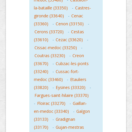
la-bataille (33350)
-
Castres-
gironde (33640)
-
Cenac
(33360)
-
Cenon (33150)
-
Cerons (33720)
-
Cestas
(33610)
-
Cezac (33620)
-
Cissac-medoc (33250)
-
Coutras (33230)
-
Creon
(33670)
-
Cubzac-les-ponts
(33240)
-
Cussac-fort-
medoc (33460)
-
Etauliers
(33820)
-
Eysines (33320)
-
Fargues-saint-hilaire (33370)
-
Floirac (33270)
-
Gaillan-
en-medoc (33340)
-
Galgon
(33133)
-
Gradignan
(33170)
-
Gujan-mestras