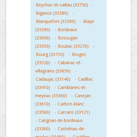
Beychac-et-caillau (33750)
-
Biganos (33380)
-
Blanquefort (33290)
-
Blaye
(33390)
-
Bordeaux
(33000)
-
Bossugan
(33350)
-
Bouliac (33270)
-
Bourg (33710)
-
Bruges
(33520)
-
Cabanac-et-
villagrains (33650)
-
Cadaujac (33140)
-
Cadillac
(33410)
-
Camblanes-et-
meynac (33360)
-
Canejan
(33610)
-
Carbon-blanc
(33560)
-
Carcans (33121)
-
Carignan-de-bordeaux
(33360)
-
Castelnau-de-
medoc (33480)
-
Castillon-