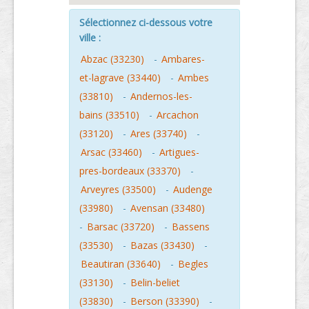
Sélectionnez ci-dessous votre
ville :
Abzac (33230)
-
Ambares-
et-lagrave (33440)
-
Ambes
(33810)
-
Andernos-les-
bains (33510)
-
Arcachon
(33120)
-
Ares (33740)
-
Arsac (33460)
-
Artigues-
pres-bordeaux (33370)
-
Arveyres (33500)
-
Audenge
(33980)
-
Avensan (33480)
-
Barsac (33720)
-
Bassens
(33530)
-
Bazas (33430)
-
Beautiran (33640)
-
Begles
(33130)
-
Belin-beliet
(33830)
-
Berson (33390)
-