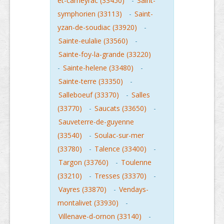
et-cameyrac (33450)
-
Saint-
symphorien (33113)
-
Saint-
yzan-de-soudiac (33920)
-
Sainte-eulalie (33560)
-
Sainte-foy-la-grande (33220)
-
Sainte-helene (33480)
-
Sainte-terre (33350)
-
Salleboeuf (33370)
-
Salles
(33770)
-
Saucats (33650)
-
Sauveterre-de-guyenne
(33540)
-
Soulac-sur-mer
(33780)
-
Talence (33400)
-
Targon (33760)
-
Toulenne
(33210)
-
Tresses (33370)
-
Vayres (33870)
-
Vendays-
montalivet (33930)
-
Villenave-d-ornon (33140)
-