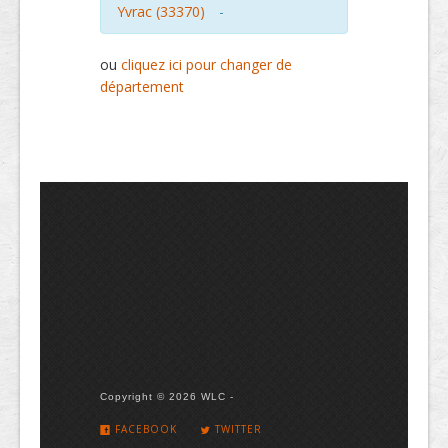
Yvrac (33370)
-
ou
cliquez ici pour changer de
département
Copyright © 2026 WLC -
FACEBOOK
TWITTER