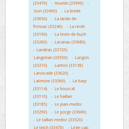
(33470)
-
Hourtin (33990)
-
Izon (33450)
-
La brede
(33650)
-
La lande-de-
fronsac (33240)
-
La reole
(33190)
-
La teste-de-buch
(33260)
-
Lacanau (33680)
-
Landiras (33720)
-
Langoiran (33550)
-
Langon
(33210)
-
Lanton (33138)
-
Laruscade (33620)
-
Latresne (33360)
-
Le barp
(33114)
-
Le bouscat
(33110)
-
Le haillan
(33185)
-
Le pian-medoc
(33290)
-
Le porge (33680)
-
Le taillan-medoc (33320)
-
Le teich (33470)
-
Lege-cap-