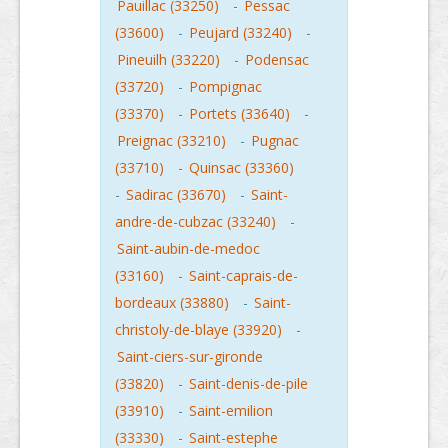
Pauillac (33250)
-
Pessac
(33600)
-
Peujard (33240)
-
Pineuilh (33220)
-
Podensac
(33720)
-
Pompignac
(33370)
-
Portets (33640)
-
Preignac (33210)
-
Pugnac
(33710)
-
Quinsac (33360)
-
Sadirac (33670)
-
Saint-
andre-de-cubzac (33240)
-
Saint-aubin-de-medoc
(33160)
-
Saint-caprais-de-
bordeaux (33880)
-
Saint-
christoly-de-blaye (33920)
-
Saint-ciers-sur-gironde
(33820)
-
Saint-denis-de-pile
(33910)
-
Saint-emilion
(33330)
-
Saint-estephe