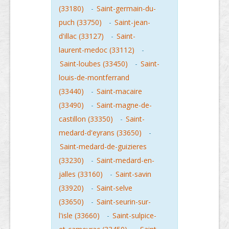
(33180)
-
Saint-germain-du-
puch (33750)
-
Saint-jean-
d'illac (33127)
-
Saint-
laurent-medoc (33112)
-
Saint-loubes (33450)
-
Saint-
louis-de-montferrand
(33440)
-
Saint-macaire
(33490)
-
Saint-magne-de-
castillon (33350)
-
Saint-
medard-d'eyrans (33650)
-
Saint-medard-de-guizieres
(33230)
-
Saint-medard-en-
jalles (33160)
-
Saint-savin
(33920)
-
Saint-selve
(33650)
-
Saint-seurin-sur-
l'isle (33660)
-
Saint-sulpice-