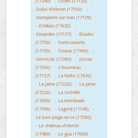
(17340)
-
Cozes (17120)
-
Dolus-d'oleron (17550)
-
Dompierre-sur-mer (17139)
-
Echillais (17620)
-
Esnandes (17137)
-
Etaules
(17750)
-
Fontcouverte
(17100)
-
Fouras (17450)
-
Gemozac (17260)
-
Jonzac
(17500)
-
L'houmeau
(17137)
-
La flotte (17630)
-
La jarne (17220)
-
La jarrie
(17220)
-
La rochelle
(17000)
-
La tremblade
(17390)
-
Lagord (17140)
-
Le bois-plage-en-re (17580)
-
Le chateau-d'oleron
(17480)
-
Le gua (17600)
-