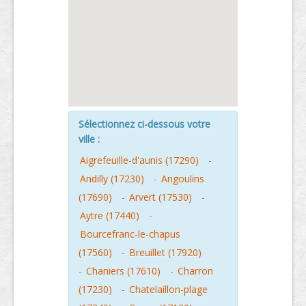
Sélectionnez ci-dessous votre
ville :
Aigrefeuille-d'aunis (17290)
-
Andilly (17230)
-
Angoulins
(17690)
-
Arvert (17530)
-
Aytre (17440)
-
Bourcefranc-le-chapus
(17560)
-
Breuillet (17920)
-
Chaniers (17610)
-
Charron
(17230)
-
Chatelaillon-plage