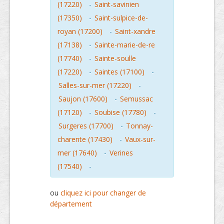
(17220)
-
Saint-savinien
(17350)
-
Saint-sulpice-de-
royan (17200)
-
Saint-xandre
(17138)
-
Sainte-marie-de-re
(17740)
-
Sainte-soulle
(17220)
-
Saintes (17100)
-
Salles-sur-mer (17220)
-
Saujon (17600)
-
Semussac
(17120)
-
Soubise (17780)
-
Surgeres (17700)
-
Tonnay-
charente (17430)
-
Vaux-sur-
mer (17640)
-
Verines
(17540)
-
ou
cliquez ici pour changer de
département