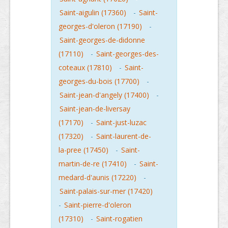
Saint-aigulin (17360)
-
Saint-
georges-d'oleron (17190)
-
Saint-georges-de-didonne
(17110)
-
Saint-georges-des-
coteaux (17810)
-
Saint-
georges-du-bois (17700)
-
Saint-jean-d'angely (17400)
-
Saint-jean-de-liversay
(17170)
-
Saint-just-luzac
(17320)
-
Saint-laurent-de-
la-pree (17450)
-
Saint-
martin-de-re (17410)
-
Saint-
medard-d'aunis (17220)
-
Saint-palais-sur-mer (17420)
-
Saint-pierre-d'oleron
(17310)
-
Saint-rogatien