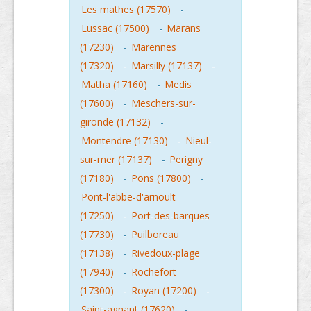
Les mathes (17570)
-
Lussac (17500)
-
Marans
(17230)
-
Marennes
(17320)
-
Marsilly (17137)
-
Matha (17160)
-
Medis
(17600)
-
Meschers-sur-
gironde (17132)
-
Montendre (17130)
-
Nieul-
sur-mer (17137)
-
Perigny
(17180)
-
Pons (17800)
-
Pont-l'abbe-d'arnoult
(17250)
-
Port-des-barques
(17730)
-
Puilboreau
(17138)
-
Rivedoux-plage
(17940)
-
Rochefort
(17300)
-
Royan (17200)
-
Saint-agnant (17620)
-