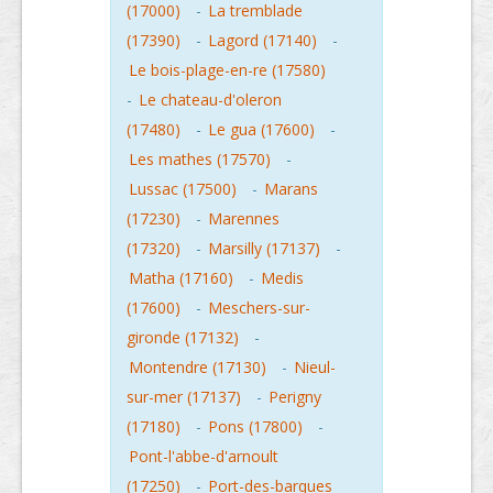
(17000)
-
La tremblade
(17390)
-
Lagord (17140)
-
Le bois-plage-en-re (17580)
-
Le chateau-d'oleron
(17480)
-
Le gua (17600)
-
Les mathes (17570)
-
Lussac (17500)
-
Marans
(17230)
-
Marennes
(17320)
-
Marsilly (17137)
-
Matha (17160)
-
Medis
(17600)
-
Meschers-sur-
gironde (17132)
-
Montendre (17130)
-
Nieul-
sur-mer (17137)
-
Perigny
(17180)
-
Pons (17800)
-
Pont-l'abbe-d'arnoult
(17250)
-
Port-des-barques