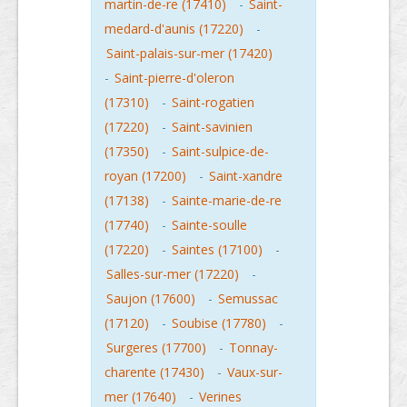
martin-de-re (17410)
-
Saint-
medard-d'aunis (17220)
-
Saint-palais-sur-mer (17420)
-
Saint-pierre-d'oleron
(17310)
-
Saint-rogatien
(17220)
-
Saint-savinien
(17350)
-
Saint-sulpice-de-
royan (17200)
-
Saint-xandre
(17138)
-
Sainte-marie-de-re
(17740)
-
Sainte-soulle
(17220)
-
Saintes (17100)
-
Salles-sur-mer (17220)
-
Saujon (17600)
-
Semussac
(17120)
-
Soubise (17780)
-
Surgeres (17700)
-
Tonnay-
charente (17430)
-
Vaux-sur-
mer (17640)
-
Verines