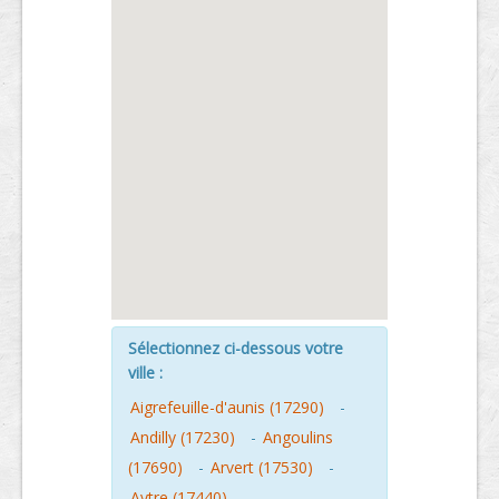
Sélectionnez ci-dessous votre
ville :
Aigrefeuille-d'aunis (17290)
-
Andilly (17230)
-
Angoulins
(17690)
-
Arvert (17530)
-
Aytre (17440)
-