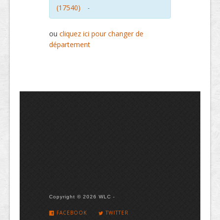
(17540)
-
ou
cliquez ici pour changer de
département
Copyright © 2026 WLC -
FACEBOOK
TWITTER