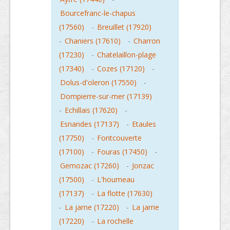
Bourcefranc-le-chapus
(17560)
-
Breuillet (17920)
-
Chaniers (17610)
-
Charron
(17230)
-
Chatelaillon-plage
(17340)
-
Cozes (17120)
-
Dolus-d'oleron (17550)
-
Dompierre-sur-mer (17139)
-
Echillais (17620)
-
Esnandes (17137)
-
Etaules
(17750)
-
Fontcouverte
(17100)
-
Fouras (17450)
-
Gemozac (17260)
-
Jonzac
(17500)
-
L'houmeau
(17137)
-
La flotte (17630)
-
La jarne (17220)
-
La jarrie
(17220)
-
La rochelle