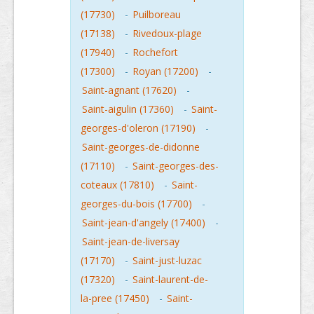
(17730)
-
Puilboreau
(17138)
-
Rivedoux-plage
(17940)
-
Rochefort
(17300)
-
Royan (17200)
-
Saint-agnant (17620)
-
Saint-aigulin (17360)
-
Saint-
georges-d'oleron (17190)
-
Saint-georges-de-didonne
(17110)
-
Saint-georges-des-
coteaux (17810)
-
Saint-
georges-du-bois (17700)
-
Saint-jean-d'angely (17400)
-
Saint-jean-de-liversay
(17170)
-
Saint-just-luzac
(17320)
-
Saint-laurent-de-
la-pree (17450)
-
Saint-