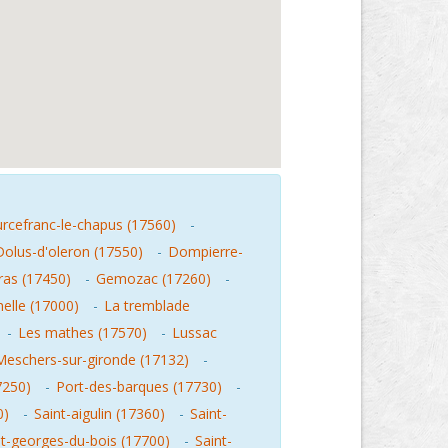
rcefranc-le-chapus (17560)
-
Dolus-d'oleron (17550)
-
Dompierre-
ras (17450)
-
Gemozac (17260)
-
helle (17000)
-
La tremblade
-
Les mathes (17570)
-
Lussac
Meschers-sur-gironde (17132)
-
7250)
-
Port-des-barques (17730)
-
0)
-
Saint-aigulin (17360)
-
Saint-
nt-georges-du-bois (17700)
-
Saint-