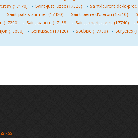
iversay (17170)
-
Saint-just-luzac (17320)
-
Saint-laurent-de-la-pree
-
Saint-palais-sur-mer (17420)
-
Saint-pierre-d'oleron (17310)
-
S
an (17200)
-
Saint-xandre (17138)
-
Sainte-marie-de-re (17740)
-
jon (17600)
-
Semussac (17120)
-
Soubise (17780)
-
Surgeres (
)
-
RSS