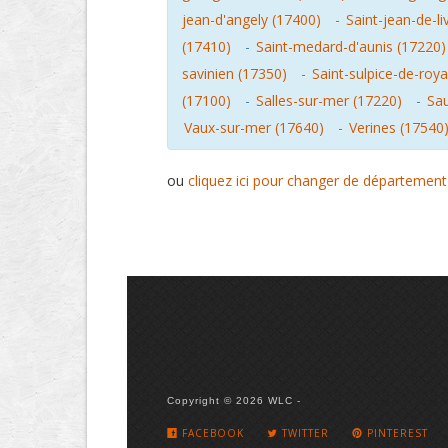
jean-d'angely (17400)
-
Saint-jean-de-l
(17410)
-
Saint-medard-d'aunis (17220)
savinien (17350)
-
Saint-sulpice-de-roy
(17100)
-
Salles-sur-mer (17220)
-
Sau
Vaux-sur-mer (17640)
-
Verines (17540
ou
cliquez ici pour changer de département
Copyright © 2026 WLC -
FACEBOOK
TWITTER
PINTEREST