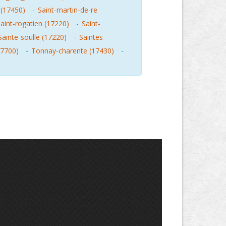
 (17450)
-
Saint-martin-de-re
aint-rogatien (17220)
-
Saint-
Sainte-soulle (17220)
-
Saintes
17700)
-
Tonnay-charente (17430)
-