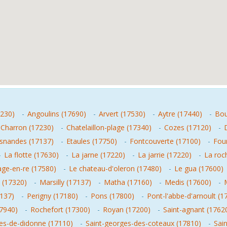
7230)
-
Angoulins (17690)
-
Arvert (17530)
-
Aytre (17440)
-
Bou
Charron (17230)
-
Chatelaillon-plage (17340)
-
Cozes (17120)
-
snandes (17137)
-
Etaules (17750)
-
Fontcouverte (17100)
-
Fou
-
La flotte (17630)
-
La jarne (17220)
-
La jarrie (17220)
-
La roc
age-en-re (17580)
-
Le chateau-d'oleron (17480)
-
Le gua (17600)
 (17320)
-
Marsilly (17137)
-
Matha (17160)
-
Medis (17600)
-
7137)
-
Perigny (17180)
-
Pons (17800)
-
Pont-l'abbe-d'arnoult (1
17940)
-
Rochefort (17300)
-
Royan (17200)
-
Saint-agnant (1762
es-de-didonne (17110)
-
Saint-georges-des-coteaux (17810)
-
Sai