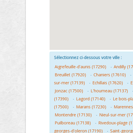
Sélectionnez ci-dessous votre ville :
Aigrefeuille-d'aunis (17290)
-
Andilly (1
Breuillet (17920)
-
Chaniers (17610)
-
sur-mer (17139)
-
Echillais (17620)
-
E
Jonzac (17500)
-
L'houmeau (17137)
(17390)
-
Lagord (17140)
-
Le bois-pl
(17500)
-
Marans (17230)
-
Marennes
Montendre (17130)
-
Nieul-sur-mer (1
Puilboreau (17138)
-
Rivedoux-plage (
georges-d'oleron (17190)
-
Saint-georg