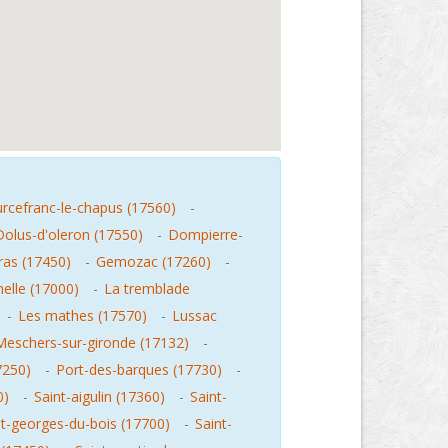
rcefranc-le-chapus (17560)
-
Dolus-d'oleron (17550)
-
Dompierre-
ras (17450)
-
Gemozac (17260)
-
helle (17000)
-
La tremblade
-
Les mathes (17570)
-
Lussac
Meschers-sur-gironde (17132)
-
7250)
-
Port-des-barques (17730)
-
0)
-
Saint-aigulin (17360)
-
Saint-
nt-georges-du-bois (17700)
-
Saint-