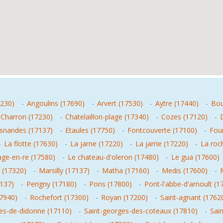
7230)
-
Angoulins (17690)
-
Arvert (17530)
-
Aytre (17440)
-
Bou
Charron (17230)
-
Chatelaillon-plage (17340)
-
Cozes (17120)
-
snandes (17137)
-
Etaules (17750)
-
Fontcouverte (17100)
-
Fou
-
La flotte (17630)
-
La jarne (17220)
-
La jarrie (17220)
-
La roc
age-en-re (17580)
-
Le chateau-d'oleron (17480)
-
Le gua (17600)
 (17320)
-
Marsilly (17137)
-
Matha (17160)
-
Medis (17600)
-
7137)
-
Perigny (17180)
-
Pons (17800)
-
Pont-l'abbe-d'arnoult (1
17940)
-
Rochefort (17300)
-
Royan (17200)
-
Saint-agnant (1762
es-de-didonne (17110)
-
Saint-georges-des-coteaux (17810)
-
Sai