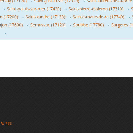
iversay (17170)
-
Saint-just-luzac (17320)
-
Saint-laurent-de-la-pree
-
Saint-palais-sur-mer (17420)
-
Saint-pierre-d'oleron (17310)
-
S
an (17200)
-
Saint-xandre (17138)
-
Sainte-marie-de-re (17740)
-
jon (17600)
-
Semussac (17120)
-
Soubise (17780)
-
Surgeres (
)
-
RSS