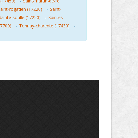
 (17450)
-
Saint-martin-de-re
aint-rogatien (17220)
-
Saint-
Sainte-soulle (17220)
-
Saintes
17700)
-
Tonnay-charente (17430)
-