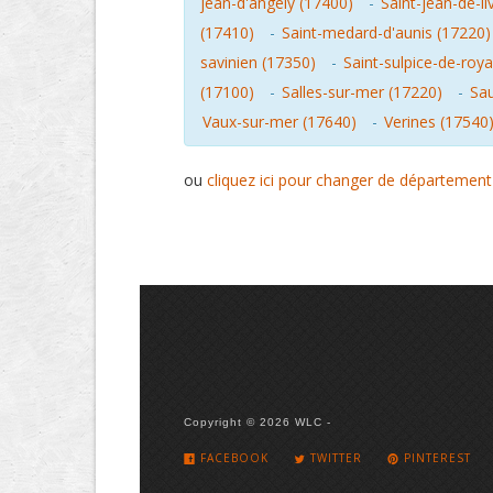
jean-d'angely (17400)
-
Saint-jean-de-l
(17410)
-
Saint-medard-d'aunis (17220)
savinien (17350)
-
Saint-sulpice-de-roy
(17100)
-
Salles-sur-mer (17220)
-
Sau
Vaux-sur-mer (17640)
-
Verines (17540
ou
cliquez ici pour changer de département
Copyright © 2026 WLC -
FACEBOOK
TWITTER
PINTEREST