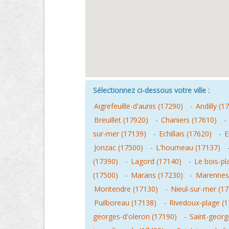
Sélectionnez ci-dessous votre ville :
Aigrefeuille-d'aunis (17290)
-
Andilly (1
Breuillet (17920)
-
Chaniers (17610)
-
sur-mer (17139)
-
Echillais (17620)
-
E
Jonzac (17500)
-
L'houmeau (17137)
(17390)
-
Lagord (17140)
-
Le bois-pl
(17500)
-
Marans (17230)
-
Marennes
Montendre (17130)
-
Nieul-sur-mer (1
Puilboreau (17138)
-
Rivedoux-plage (
georges-d'oleron (17190)
-
Saint-georg