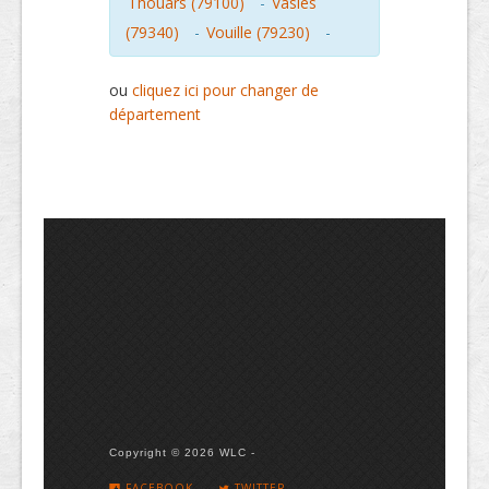
Thouars (79100)
-
Vasles
(79340)
-
Vouille (79230)
-
ou
cliquez ici pour changer de
département
Copyright © 2026 WLC -
FACEBOOK
TWITTER