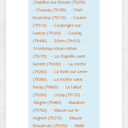
Chatillon-sur-thouet (79200)
-
Chauray (79180)
-
Chef-
boutonne (79110)
-
Coulon
(79510)
-
Coulonges-sur-
l'autize (79160)
-
Courlay
(79440)
-
Echire (79410)
-
Frontenay-rohan-rohan
(79270)
-
La chapelle-saint-
laurent (79430)
-
La creche
(79260)
-
La foret-sur-sevre
(79380)
-
La mothe-saint-
heray (79800)
-
Le tallud
(79200)
-
Lezay (79120)
-
Magne (79460)
-
Mauleon
(79700)
-
Mauze-sur-le-
mignon (79210)
-
Mauze-
thouarsais (79100)
-
Melle