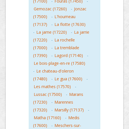
(17100)
-
Fouras (17450)
-
Gemozac (17260)
-
Jonzac
(17500)
-
L'houmeau
(17137)
-
La flotte (17630)
-
La jarne (17220)
-
La jarrie
(17220)
-
La rochelle
(17000)
-
La tremblade
(17390)
-
Lagord (17140)
-
Le bois-plage-en-re (17580)
-
Le chateau-d'oleron
(17480)
-
Le gua (17600)
-
Les mathes (17570)
-
Lussac (17500)
-
Marans
(17230)
-
Marennes
(17320)
-
Marsilly (17137)
-
Matha (17160)
-
Medis
(17600)
-
Meschers-sur-