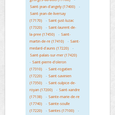
Saint-jean-d'angely (17400)
-
Saint-jean-de-liversay
(17170)
-
Saint-just-luzac
(17320)
-
Saint-laurent-de-
la-pree (17450)
-
Saint-
martin-de-re (17410)
-
Saint-
medard-d'aunis (17220)
-
Saint-palais-sur-mer (17420)
-
Saint-pierre-d'oleron
(17310)
-
Saint-rogatien
(17220)
-
Saint-savinien
(17350)
-
Saint-sulpice-de-
royan (17200)
-
Saint-xandre
(17138)
-
Sainte-marie-de-re
(17740)
-
Sainte-soulle
(17220)
-
Saintes (17100)
-