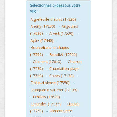
Sélectionnez ci-dessous votre
ville :
Aigrefeuille-d'aunis (17290)
-
Andilly (17230)
-
Angoulins
(17690)
-
Arvert (17530)
-
Aytre (17440)
-
Bourcefranc-le-chapus
(17560)
-
Breuillet (17920)
-
Chaniers (17610)
-
Charron
(17230)
-
Chatelaillon-plage
(17340)
-
Cozes (17120)
-
Dolus-d'oleron (17550)
-
Dompierre-sur-mer (17139)
-
Echillais (17620)
-
Esnandes (17137)
-
Etaules
(17750)
-
Fontcouverte