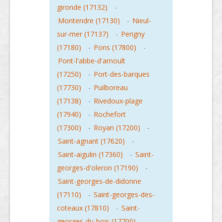
gironde (17132)
-
Montendre (17130)
-
Nieul-
sur-mer (17137)
-
Perigny
(17180)
-
Pons (17800)
-
Pont-l'abbe-d'arnoult
(17250)
-
Port-des-barques
(17730)
-
Puilboreau
(17138)
-
Rivedoux-plage
(17940)
-
Rochefort
(17300)
-
Royan (17200)
-
Saint-agnant (17620)
-
Saint-aigulin (17360)
-
Saint-
georges-d'oleron (17190)
-
Saint-georges-de-didonne
(17110)
-
Saint-georges-des-
coteaux (17810)
-
Saint-
georges-du-bois (17700)
-