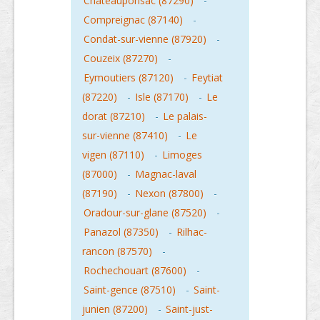
Chateauponsac (87290)
-
Compreignac (87140)
-
Condat-sur-vienne (87920)
-
Couzeix (87270)
-
Eymoutiers (87120)
-
Feytiat
(87220)
-
Isle (87170)
-
Le
dorat (87210)
-
Le palais-
sur-vienne (87410)
-
Le
vigen (87110)
-
Limoges
(87000)
-
Magnac-laval
(87190)
-
Nexon (87800)
-
Oradour-sur-glane (87520)
-
Panazol (87350)
-
Rilhac-
rancon (87570)
-
Rochechouart (87600)
-
Saint-gence (87510)
-
Saint-
junien (87200)
-
Saint-just-