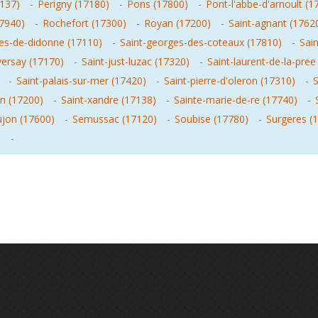
7137)
-
Perigny (17180)
-
Pons (17800)
-
Pont-l'abbe-d'arnoult (1
17940)
-
Rochefort (17300)
-
Royan (17200)
-
Saint-agnant (1762
es-de-didonne (17110)
-
Saint-georges-des-coteaux (17810)
-
Sai
iversay (17170)
-
Saint-just-luzac (17320)
-
Saint-laurent-de-la-pree
-
Saint-palais-sur-mer (17420)
-
Saint-pierre-d'oleron (17310)
-
S
an (17200)
-
Saint-xandre (17138)
-
Sainte-marie-de-re (17740)
-
jon (17600)
-
Semussac (17120)
-
Soubise (17780)
-
Surgeres (
)
-