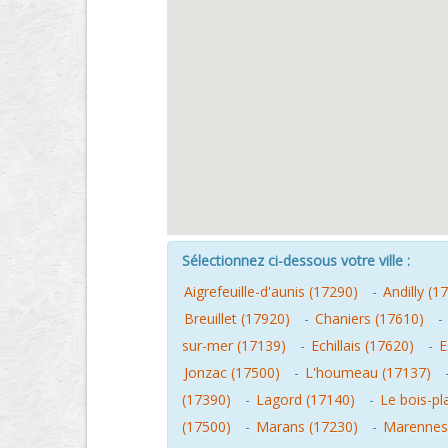
Sélectionnez ci-dessous votre ville :
Aigrefeuille-d'aunis (17290)
-
Andilly (1
Breuillet (17920)
-
Chaniers (17610)
-
sur-mer (17139)
-
Echillais (17620)
-
E
Jonzac (17500)
-
L'houmeau (17137)
(17390)
-
Lagord (17140)
-
Le bois-pl
(17500)
-
Marans (17230)
-
Marennes