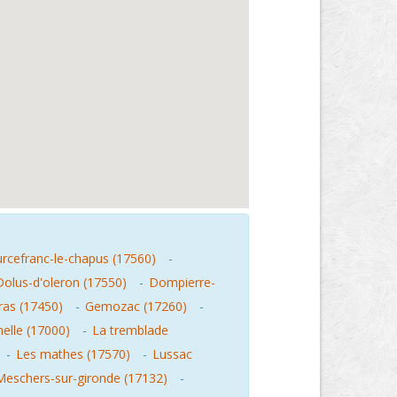
rcefranc-le-chapus (17560)
-
Dolus-d'oleron (17550)
-
Dompierre-
ras (17450)
-
Gemozac (17260)
-
helle (17000)
-
La tremblade
-
Les mathes (17570)
-
Lussac
Meschers-sur-gironde (17132)
-