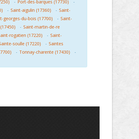
7250)
-
Port-des-barques (17730)
-
0)
-
Saint-aigulin (17360)
-
Saint-
nt-georges-du-bois (17700)
-
Saint-
 (17450)
-
Saint-martin-de-re
aint-rogatien (17220)
-
Saint-
Sainte-soulle (17220)
-
Saintes
17700)
-
Tonnay-charente (17430)
-