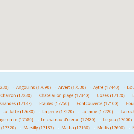
7230)
-
Angoulins (17690)
-
Arvert (17530)
-
Aytre (17440)
-
Bou
Charron (17230)
-
Chatelaillon-plage (17340)
-
Cozes (17120)
-
snandes (17137)
-
Etaules (17750)
-
Fontcouverte (17100)
-
Fou
-
La flotte (17630)
-
La jarne (17220)
-
La jarrie (17220)
-
La roc
age-en-re (17580)
-
Le chateau-d'oleron (17480)
-
Le gua (17600)
 (17320)
-
Marsilly (17137)
-
Matha (17160)
-
Medis (17600)
-