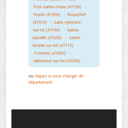
Port-sainte-marie (47130)
-
Pujols (47300)
-
Roquefort
(47310)
-
Saint-sylvestre-
sur-lot (47140)
-
Sainte-
bazeille (47200)
-
Sainte-
livrade-sur-lot (47110)
-
Tonneins (47400)
-
Villeneuve-sur-lot (47300)
-
ou
cliquez ici pour changer de
département