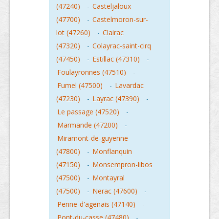
(47240)
-
Casteljaloux
(47700)
-
Castelmoron-sur-
lot (47260)
-
Clairac
(47320)
-
Colayrac-saint-cirq
(47450)
-
Estillac (47310)
-
Foulayronnes (47510)
-
Fumel (47500)
-
Lavardac
(47230)
-
Layrac (47390)
-
Le passage (47520)
-
Marmande (47200)
-
Miramont-de-guyenne
(47800)
-
Monflanquin
(47150)
-
Monsempron-libos
(47500)
-
Montayral
(47500)
-
Nerac (47600)
-
Penne-d'agenais (47140)
-
Pont-du-casse (47480)
-