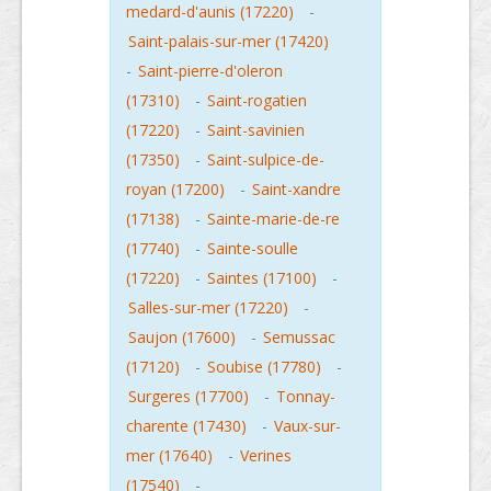
medard-d'aunis (17220)
-
Saint-palais-sur-mer (17420)
-
Saint-pierre-d'oleron
(17310)
-
Saint-rogatien
(17220)
-
Saint-savinien
(17350)
-
Saint-sulpice-de-
royan (17200)
-
Saint-xandre
(17138)
-
Sainte-marie-de-re
(17740)
-
Sainte-soulle
(17220)
-
Saintes (17100)
-
Salles-sur-mer (17220)
-
Saujon (17600)
-
Semussac
(17120)
-
Soubise (17780)
-
Surgeres (17700)
-
Tonnay-
charente (17430)
-
Vaux-sur-
mer (17640)
-
Verines
(17540)
-