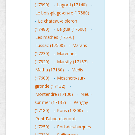
(17390)
-
Lagord (17140)
-
Le bois-plage-en-re (17580)
-
Le chateau-d'oleron
(17480)
-
Le gua (17600)
-
Les mathes (17570)
-
Lussac (17500)
-
Marans
(17230)
-
Marennes
(17320)
-
Marsilly (17137)
-
Matha (17160)
-
Medis
(17600)
-
Meschers-sur-
gironde (17132)
-
Montendre (17130)
-
Nieul-
sur-mer (17137)
-
Perigny
(17180)
-
Pons (17800)
-
Pont-l'abbe-d'arnoult
(17250)
-
Port-des-barques
(17730)
-
Puilboreau