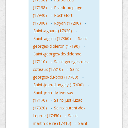
(17138)
-
Rivedoux-plage
(17940)
-
Rochefort
(17300)
-
Royan (17200)
-
Saint-agnant (17620)
-
Saint-aigulin (17360)
-
Saint-
georges-d'oleron (17190)
-
Saint-georges-de-didonne
(17110)
-
Saint-georges-des-
coteaux (17810)
-
Saint-
georges-du-bois (17700)
-
Saint-jean-d'angely (17400)
-
Saint-jean-de-liversay
(17170)
-
Saint-just-luzac
(17320)
-
Saint-laurent-de-
la-pree (17450)
-
Saint-
martin-de-re (17410)
-
Saint-