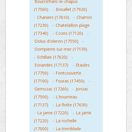
Bourcefranc-le-chapus
(17560)
-
Breuillet (17920)
-
Chaniers (17610)
-
Charron
(17230)
-
Chatelaillon-plage
(17340)
-
Cozes (17120)
-
Dolus-d'oleron (17550)
-
Dompierre-sur-mer (17139)
-
Echillais (17620)
-
Esnandes (17137)
-
Etaules
(17750)
-
Fontcouverte
(17100)
-
Fouras (17450)
-
Gemozac (17260)
-
Jonzac
(17500)
-
L'houmeau
(17137)
-
La flotte (17630)
-
La jarne (17220)
-
La jarrie
(17220)
-
La rochelle
(17000)
-
La tremblade