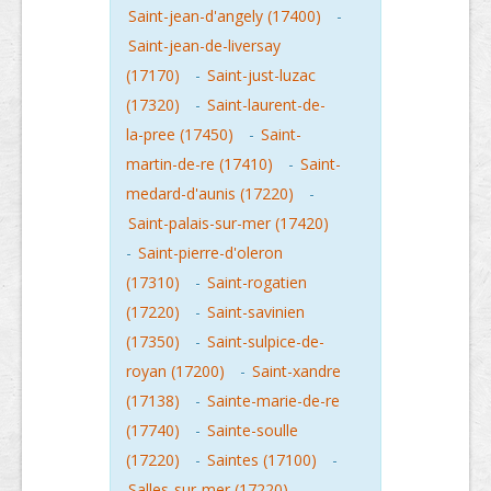
Saint-jean-d'angely (17400)
-
Saint-jean-de-liversay
(17170)
-
Saint-just-luzac
(17320)
-
Saint-laurent-de-
la-pree (17450)
-
Saint-
martin-de-re (17410)
-
Saint-
medard-d'aunis (17220)
-
Saint-palais-sur-mer (17420)
-
Saint-pierre-d'oleron
(17310)
-
Saint-rogatien
(17220)
-
Saint-savinien
(17350)
-
Saint-sulpice-de-
royan (17200)
-
Saint-xandre
(17138)
-
Sainte-marie-de-re
(17740)
-
Sainte-soulle
(17220)
-
Saintes (17100)
-
Salles-sur-mer (17220)
-