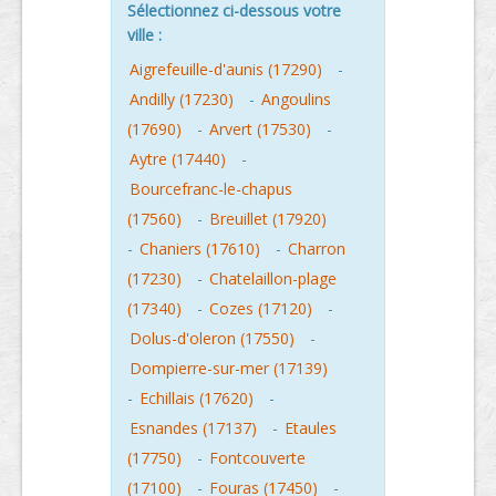
Sélectionnez ci-dessous votre
ville :
Aigrefeuille-d'aunis (17290)
-
Andilly (17230)
-
Angoulins
(17690)
-
Arvert (17530)
-
Aytre (17440)
-
Bourcefranc-le-chapus
(17560)
-
Breuillet (17920)
-
Chaniers (17610)
-
Charron
(17230)
-
Chatelaillon-plage
(17340)
-
Cozes (17120)
-
Dolus-d'oleron (17550)
-
Dompierre-sur-mer (17139)
-
Echillais (17620)
-
Esnandes (17137)
-
Etaules
(17750)
-
Fontcouverte
(17100)
-
Fouras (17450)
-