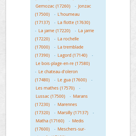
Gemozac (17260)
-
Jonzac
(17500)
-
L'houmeau
(17137)
-
La flotte (17630)
-
La jarne (17220)
-
La jarrie
(17220)
-
La rochelle
(17000)
-
La tremblade
(17390)
-
Lagord (17140)
-
Le bois-plage-en-re (17580)
-
Le chateau-d'oleron
(17480)
-
Le gua (17600)
-
Les mathes (17570)
-
Lussac (17500)
-
Marans
(17230)
-
Marennes
(17320)
-
Marsilly (17137)
-
Matha (17160)
-
Medis
(17600)
-
Meschers-sur-