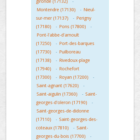
gironde (17132)
-
Montendre (17130)
-
Nieul-
sur-mer (17137)
-
Perigny
(17180)
-
Pons (17800)
-
Pont-l'abbe-d'arnoult
(17250)
-
Port-des-barques
(17730)
-
Puilboreau
(17138)
-
Rivedoux-plage
(17940)
-
Rochefort
(17300)
-
Royan (17200)
-
Saint-agnant (17620)
-
Saint-aigulin (17360)
-
Saint-
georges-d'oleron (17190)
-
Saint-georges-de-didonne
(17110)
-
Saint-georges-des-
coteaux (17810)
-
Saint-
georges-du-bois (17700)
-