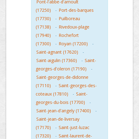
Pont-l'abbe-d'arnoult
(17250)
-
Port-des-barques
(17730)
-
Puilboreau
(17138)
-
Rivedoux-plage
(17940)
-
Rochefort
(17300)
-
Royan (17200)
-
Saint-agnant (17620)
-
Saint-aigulin (17360)
-
Saint-
georges-d'oleron (17190)
-
Saint-georges-de-didonne
(17110)
-
Saint-georges-des-
coteaux (17810)
-
Saint-
georges-du-bois (17700)
-
Saint-jean-d'angely (17400)
-
Saint-jean-de-liversay
(17170)
-
Saint-just-luzac
(17320)
-
Saint-laurent-de-