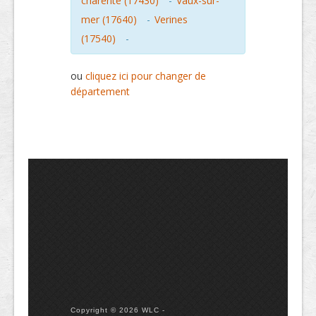
charente (17430)
-
Vaux-sur-
mer (17640)
-
Verines
(17540)
-
ou
cliquez ici pour changer de
département
Copyright © 2026 WLC -