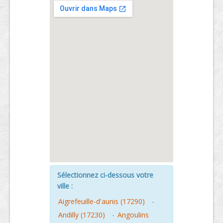
Sélectionnez ci-dessous votre
ville :
Aigrefeuille-d'aunis (17290)
-
Andilly (17230)
-
Angoulins