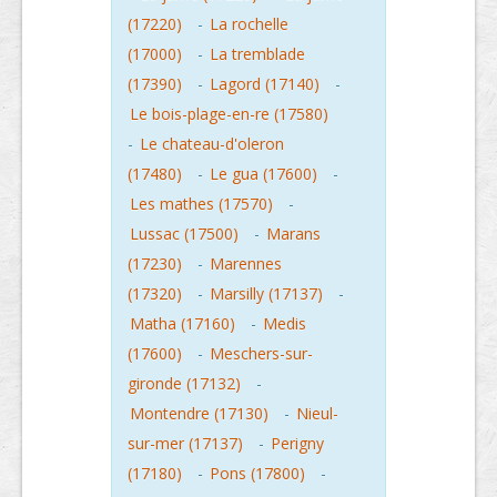
(17220)
-
La rochelle
(17000)
-
La tremblade
(17390)
-
Lagord (17140)
-
Le bois-plage-en-re (17580)
-
Le chateau-d'oleron
(17480)
-
Le gua (17600)
-
Les mathes (17570)
-
Lussac (17500)
-
Marans
(17230)
-
Marennes
(17320)
-
Marsilly (17137)
-
Matha (17160)
-
Medis
(17600)
-
Meschers-sur-
gironde (17132)
-
Montendre (17130)
-
Nieul-
sur-mer (17137)
-
Perigny
(17180)
-
Pons (17800)
-