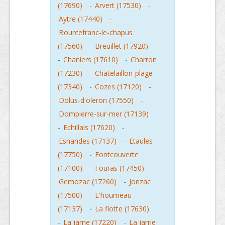
(17690)
-
Arvert (17530)
-
Aytre (17440)
-
Bourcefranc-le-chapus
(17560)
-
Breuillet (17920)
-
Chaniers (17610)
-
Charron
(17230)
-
Chatelaillon-plage
(17340)
-
Cozes (17120)
-
Dolus-d'oleron (17550)
-
Dompierre-sur-mer (17139)
-
Echillais (17620)
-
Esnandes (17137)
-
Etaules
(17750)
-
Fontcouverte
(17100)
-
Fouras (17450)
-
Gemozac (17260)
-
Jonzac
(17500)
-
L'houmeau
(17137)
-
La flotte (17630)
-
La jarne (17220)
-
La jarrie