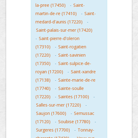
la-pree (17450)
-
Saint-
martin-de-re (17410)
-
Saint-
medard-d'aunis (17220)
-
Saint-palais-sur-mer (17420)
-
Saint-pierre-d'oleron
(17310)
-
Saint-rogatien
(17220)
-
Saint-savinien
(17350)
-
Saint-sulpice-de-
royan (17200)
-
Saint-xandre
(17138)
-
Sainte-marie-de-re
(17740)
-
Sainte-soulle
(17220)
-
Saintes (17100)
-
Salles-sur-mer (17220)
-
Saujon (17600)
-
Semussac
(17120)
-
Soubise (17780)
-
Surgeres (17700)
-
Tonnay-